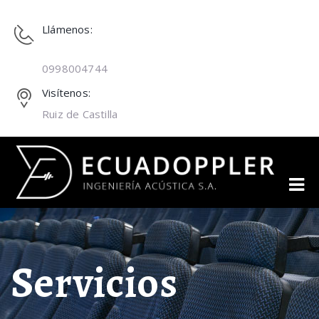
Llámenos:
0998004744
Visítenos:
Ruiz de Castilla
Servicios